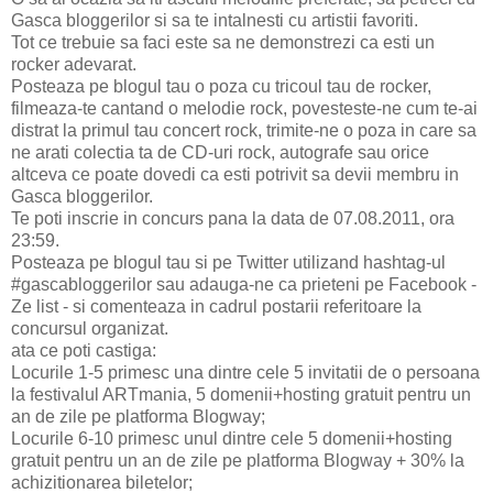
Gasca bloggerilor si sa te intalnesti cu artistii favoriti.
Tot ce trebuie sa faci este sa ne demonstrezi ca esti un
rocker adevarat.
Posteaza pe blogul tau o poza cu tricoul tau de rocker,
filmeaza-te cantand o melodie rock, povesteste-ne cum te-ai
distrat la primul tau concert rock, trimite-ne o poza in care sa
ne arati colectia ta de CD-uri rock, autografe sau orice
altceva ce poate dovedi ca esti potrivit sa devii membru in
Gasca bloggerilor.
Te poti inscrie in concurs pana la data de 07.08.2011, ora
23:59.
Posteaza pe blogul tau si pe Twitter utilizand hashtag-ul
#gascabloggerilor sau adauga-ne ca prieteni pe Facebook -
Ze list - si comenteaza in cadrul postarii referitoare la
concursul organizat.
ata ce poti castiga:
Locurile 1-5 primesc una dintre cele 5 invitatii de o persoana
la festivalul ARTmania, 5 domenii+hosting gratuit pentru un
an de zile pe platforma Blogway;
Locurile 6-10 primesc unul dintre cele 5 domenii+hosting
gratuit pentru un an de zile pe platforma Blogway + 30% la
achizitionarea biletelor;