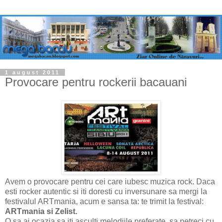
1 august 2011
Provocare pentru rockerii bacauani
Avem o provocare pentru cei care iubesc muzica rock. Daca
esti rocker autentic si iti doresti cu inversunare sa mergi la
festivalul ARTmania, acum e sansa ta: te trimit la festival:
ARTmania si Zelist.
O sa ai ocazia sa iti asculti melodiile preferate, sa petreci cu