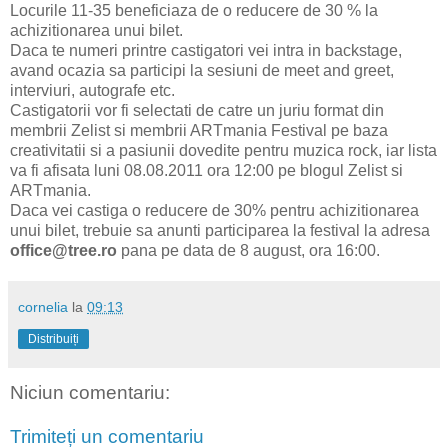
Locurile 11-35 beneficiaza de o reducere de 30 % la
achizitionarea unui bilet.
Daca te numeri printre castigatori vei intra in backstage,
avand ocazia sa participi la sesiuni de meet and greet,
interviuri, autografe etc.
Castigatorii vor fi selectati de catre un juriu format din
membrii Zelist si membrii ARTmania Festival pe baza
creativitatii si a pasiunii dovedite pentru muzica rock, iar lista
va fi afisata luni 08.08.2011 ora 12:00 pe blogul Zelist si
ARTmania.
Daca vei castiga o reducere de 30% pentru achizitionarea
unui bilet, trebuie sa anunti participarea la festival la adresa
office@tree.ro
pana pe data de 8 august, ora 16:00.
cornelia
la
09:13
Distribuiți
Niciun comentariu:
Trimiteți un comentariu